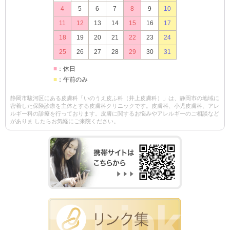
4
5
6
7
8
9
10
11
12
13
14
15
16
17
18
19
20
21
22
23
24
25
26
27
28
29
30
31
■
：休日
■
：午前のみ
静岡市駿河区にある皮膚科「いのうえ皮ふ科（井上皮膚科）」は、静岡市の地域に
密着した保険診療を主体とする皮膚科クリニックです。皮膚科、小児皮膚科、アレ
ルギー科の診療を行っております。皮膚に関するお悩みやアレルギーのご相談など
がありま したらお気軽にご来院ください。