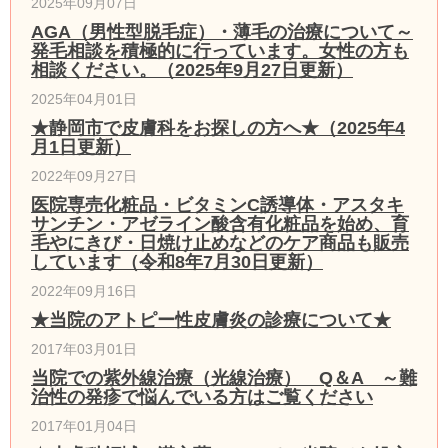
2025年09月07日
AGA（男性型脱毛症）・薄毛の治療について～
発毛相談を積極的に行っています。女性の方も
相談ください。（2025年9月27日更新）
2025年04月01日
★静岡市で皮膚科をお探しの方へ★（2025年4
月1日更新）
2022年09月27日
医院専売化粧品・ビタミンC誘導体・アスタキ
サンチン・アゼライン酸含有化粧品を始め、育
毛やにきび・日焼け止めなどのケア商品も販売
しています（令和8年7月30日更新）
2022年09月16日
★当院のアトピー性皮膚炎の診療について★
2017年03月01日
当院での紫外線治療（光線治療） Q＆A ～難
治性の発疹で悩んでいる方はご覧ください
2017年01月04日