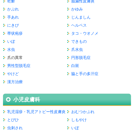
乾癬
脂漏性皮膚炎
かぶれ
かゆみ
手あれ
じんましん
にきび
ヘルペス
帯状疱疹
タコ・ウオノメ
いぼ
できもの
水虫
爪水虫
爪の異常
円形脱毛症
男性型脱毛症
白斑
やけど
脇と手の多汗症
漢方治療
小児皮膚科
乳児湿疹・乳児アトピー性皮膚炎
おむつかぶれ
とびひ
しもやけ
虫刺され
いぼ