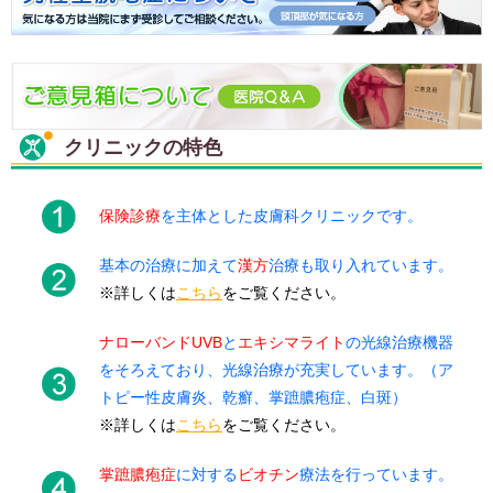
クリニックの特色
保険診療
を主体とした皮膚科クリニックです。
基本の治療に加えて
漢方
治療も取り入れています。
※詳しくは
こちら
をご覧ください。
ナローバンドUVB
と
エキシマライト
の光線治療機器
をそろえており、光線治療が充実しています。（ア
トピー性皮膚炎、乾癬、掌蹠膿疱症、白斑）
※詳しくは
こちら
をご覧ください。
掌蹠膿疱症
に対する
ビオチン
療法を行っています。