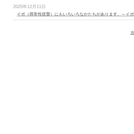
2025年12月11日
イボ（尋常性疣贅）にもいろいろなかたちがあります。～イボ
次