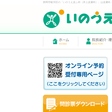
静岡市駿河区の「いのうえ皮ふ科（井上皮膚科）」は皮膚科