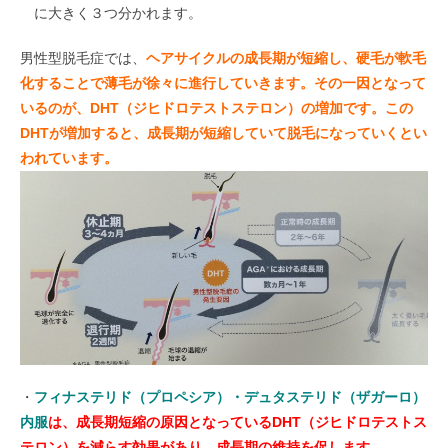
に大きく３つ分かれます。
男性型脱毛症では、
ヘアサイクルの成長期が短縮
し、硬毛が軟毛
化することで薄毛が徐々に進行していきます。その一因となって
いるのが、DHT（ジヒドロテストステロン）の増加です。この
DHTが増加すると、成長期が短縮していて脱毛になっていくとい
われています。
・
フィナステリド（プロペシア）・デュタステリド（ザガーロ）
内服
は、成長期短縮の原因となっているDHT（ジヒドロテストス
テロン）を減らす効果があり、成長期の維持を促します。