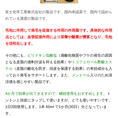
富士化学工業株式会社の製品です。国内承認薬で、国内で認めら
れている濃度の製品です。
毛包に作用して発毛を促進する作用の外用薬です。具体的な作用
点としては、
血管拡張作用により栄養や酸素が豊富となり、毛包
を活性化します。
その他にも、
ピリドキシ塩酸塩
（過酸化物質やフケの発生の原因
となる皮脂の過剰分泌を抑える効果）や
トコフェロール酢酸エス
テル
（皮脂の酸化を防ぎ、頭皮を保護する効果）の有効成分も入
っており発毛をサポートします。また、
メントール
入りのため清
涼感を感じやすい製品です。
4か月で効果が出てきますので、継続使用をおすすめします。
ト
ントンと頭皮にタップして使いますが、とても使いやすいです。
1日2回使用します。1本 60ml で1か月(30日）分となっていま
す。