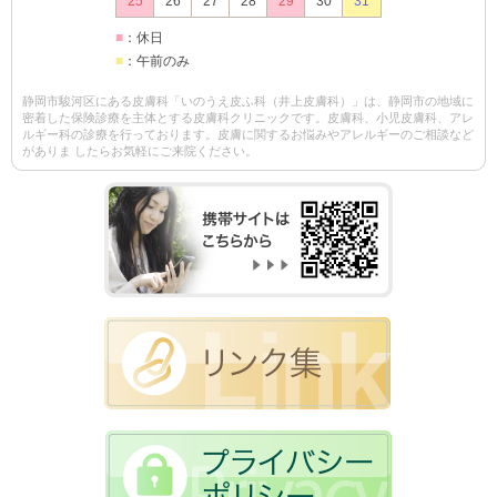
25
26
27
28
29
30
31
■
：休日
■
：午前のみ
静岡市駿河区にある皮膚科「いのうえ皮ふ科（井上皮膚科）」は、静岡市の地域に
密着した保険診療を主体とする皮膚科クリニックです。皮膚科、小児皮膚科、アレ
ルギー科の診療を行っております。皮膚に関するお悩みやアレルギーのご相談など
がありま したらお気軽にご来院ください。