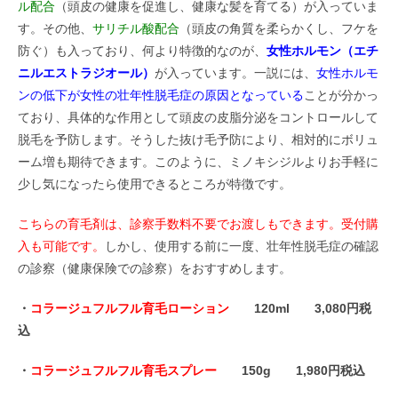
ル配合
（頭皮の健康を促進し、健康な髪を育てる）が入っていま
す。その他、
サリチル酸配合
（頭皮の角質を柔らかくし、フケを
防ぐ）も入っており、何より特徴的なのが、
女性ホルモン（エチ
ニルエストラジオール）
が入っています。一説には、
女性ホルモ
ンの低下が女性の壮年性脱毛症の原因となっている
ことが分かっ
ており、具体的な作用として頭皮の皮脂分泌をコントロールして
脱毛を予防します。そうした抜け毛予防により、相対的にボリュ
ーム増も期待できます。このように、ミノキシジルよりお手軽に
少し気になったら使用できるところが特徴です。
こちらの育毛剤は、診察手数料不要でお渡しもできます。受付購
入も可能です。
しかし、使用する前に一度、壮年性脱毛症の確認
の診察（健康保険での診察）をおすすめします。
・
コラージュフルフル育毛ローション
120ml 3,080円税
込
・
コラージュフルフル育毛スプレー
150g 1,980円税込