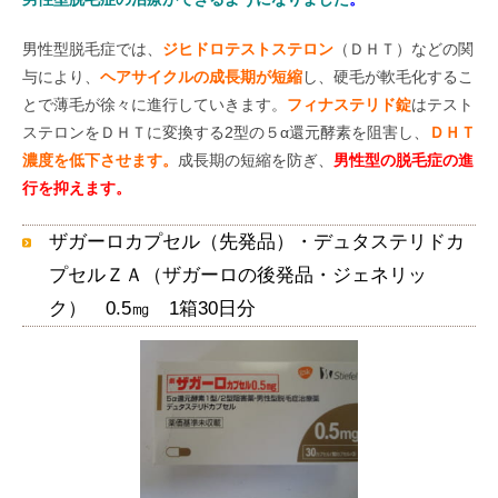
男性型脱毛症では、
ジヒドロテストステロン
（ＤＨＴ）などの関
与により、
ヘアサイクルの成長期が短縮
し、硬毛が軟毛化するこ
とで薄毛が徐々に進行していきます。
フィナステリド錠
はテスト
ステロンをＤＨＴに変換する2型の５α還元酵素を阻害し、
ＤＨＴ
濃度を低下させます。
成長期の短縮を防ぎ、
男性型の脱毛症の進
行を抑えます。
ザガーロカプセル（先発品）・デュタステリドカ
プセルＺＡ（ザガーロの後発品・ジェネリッ
ク） 0.5㎎ 1箱30日分