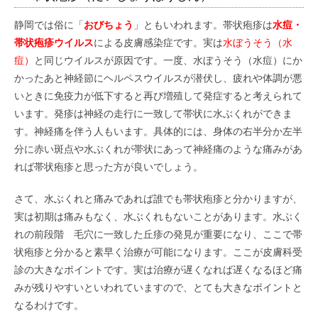
静岡では俗に「
おびちょう
」ともいわれます。帯状疱疹は
水痘・
帯状疱疹ウイルス
による皮膚感染症です。実は
水ぼうそう（水
痘）
と同じウイルスが原因です。一度、水ぼうそう（水痘）にか
かったあと神経節にヘルペスウイルスが潜伏し、疲れや体調が悪
いときに免疫力が低下すると再び増殖して発症すると考えられて
います。発疹は神経の走行に一致して帯状に水ぶくれができま
す。神経痛を伴う人もいます。具体的には、身体の右半分か左半
分に赤い斑点や水ぶくれが帯状にあって神経痛のような痛みがあ
れば帯状疱疹と思った方が良いでしょう。
さて、水ぶくれと痛みであれば誰でも帯状疱疹と分かりますが、
実は初期は痛みもなく、水ぶくれもないことがあります。水ぶく
れの前段階 毛穴に一致した丘疹の発見が重要になり、ここで帯
状疱疹と分かると素早く治療が可能になります。ここが皮膚科受
診の大きなポイントです。実は治療が遅くなれば遅くなるほど痛
みが残りやすいといわれていますので、とても大きなポイントと
なるわけです。