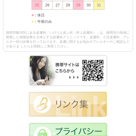
25
26
27
28
29
30
31
■
：休日
■
：午前のみ
静岡市駿河区にある皮膚科「いのうえ皮ふ科（井上皮膚科）」は、静岡市の地域に
密着した保険診療を主体とする皮膚科クリニックです。皮膚科、小児皮膚科、アレ
ルギー科の診療を行っております。皮膚に関するお悩みやアレルギーのご相談など
がありま したらお気軽にご来院ください。