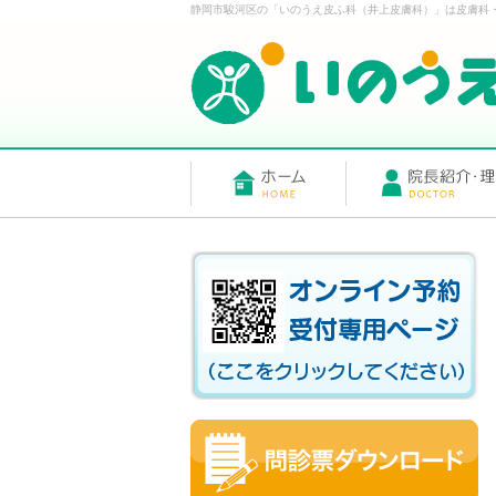
静岡市駿河区の「いのうえ皮ふ科（井上皮膚科）」は皮膚科