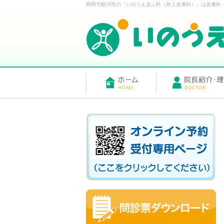
静岡市駿河区の「いのうえ皮ふ科（井上皮膚科）」は皮膚科