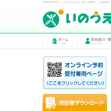
静岡市駿河区の「いのうえ皮ふ科（井上皮膚科）」は皮膚科