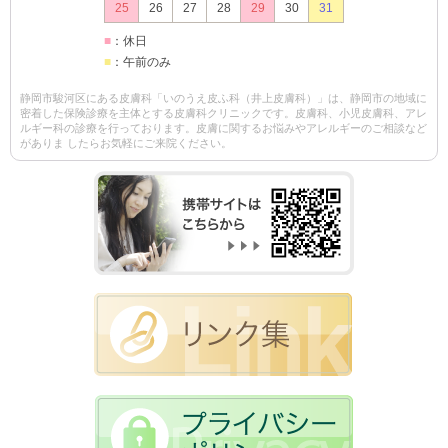
25
26
27
28
29
30
31
■
：休日
■
：午前のみ
静岡市駿河区にある皮膚科「いのうえ皮ふ科（井上皮膚科）」は、静岡市の地域に
密着した保険診療を主体とする皮膚科クリニックです。皮膚科、小児皮膚科、アレ
ルギー科の診療を行っております。皮膚に関するお悩みやアレルギーのご相談など
がありま したらお気軽にご来院ください。