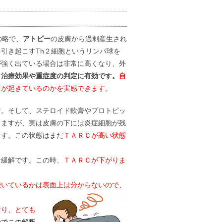
の略で、
アトピー
の皮膚から過剰産生され
引き起こすTh２細胞というリンパ球を
が強く出ている場合は非常に高くなり、外
、
治療効果や重症度の判定に有効です。
自
症が起きているのかを実感できます。
す。そして、ステロイド軟膏やプロトピッ
りますが、実は皮膚の下には炎症細胞が残
ます。この状態はまだ
ＴＡＲＣが高い状態
全緩解です。この時、
ＴＡＲＣが下がりま
いているかは表面上は分からないので、
り、とても