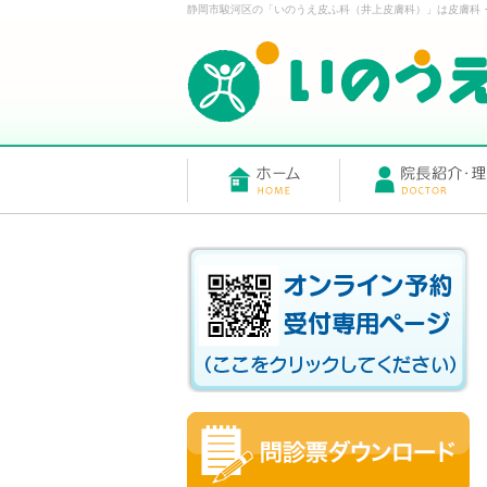
静岡市駿河区の「いのうえ皮ふ科（井上皮膚科）」は皮膚科