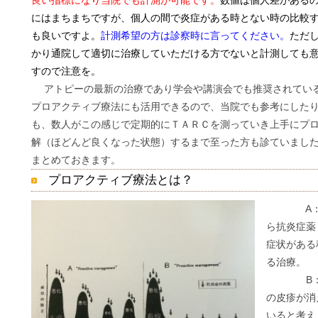
良い指標になり当院でも計測が可能です。
数値は個人差がある
にはまちまちですが、個人の間で炎症がある時とない時の比較
も良いですよ。
計測希望の方は診察時に言ってください。
ただ
かり通院して適切に治療していただける方でないと計測しても
すので注意を。
アトピーの最新の治療であり学会や講演会でも推奨されてい
プロアクティブ療法にも活用できるので、当院でも参考にした
も、数人がこの感じで定期的にＴＡＲＣを測っていき上手にプ
解（ほどんど良くなった状態）するまで至った方も診ていまし
まとめておきます。
プロアクティブ療法とは？
A：リア
ら抗炎症薬
症状がある
る治療。
B：プロ
の皮疹が消
いると考え