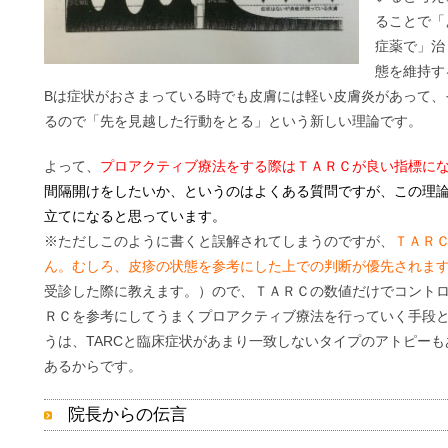
ることで「
症薬で」治
態を維持す
Bは症状がおさまっている時でも皮膚には軽い皮膚炎があって、
るので「先を見越した行動をとる」という新しい理論です。
よって、
プロアクティブ療法をする際はＴＡＲＣが良い指標に
間隔開けをしたいか、というのはよくある質問ですが、この理
立てになると思っています。
※ただしこのように書くと誤解されてしまうのですが、
ＴＡＲ
ん。むしろ、皮疹の状態を参考にした上での判断が優先されま
受診した際に教えます。）ので、ＴＡＲＣの数値だけでコント
ＲＣを参考にしてうまくプロアクティブ療法を行っていく手段
うは、TARCと臨床症状があまり一致しないタイプのアトピー
あるからです。
院長からの伝言