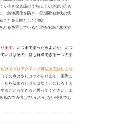
より小さな炎症のうちにより少ない抗炎
し、急性悪化を防ぎ、長期間無症状の状
ることを目的とした治療
それを放置していると湿疹が急に悪化す
なります。
いつまで塗ったらよいか、いつ
論でいけばその回答も解決できる一つの手
Ｃだけでプロアクティブ療法は完結しませ
す
（その点は少しコツがあります。実際に
ロールを決めるわけではなく、むしろＴＡ
とすることもできると思ってください。よ
もあるので過信していはいけない検査でも