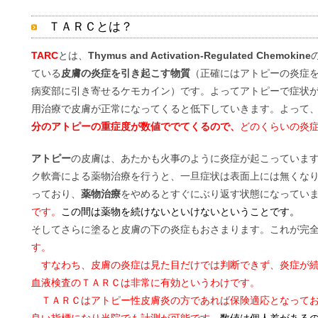
ＴＡＲＣとは？
TARC
とは、
Thymus and Activation-Regulated Chemokine
ている
皮膚の炎症を引き起こす物質
（正確にはアトピーの炎症を
病変部に引き寄せるケモカイン）です。よってアトピーで症状
用治療で皮膚が正常になってくると低下していきます。よって
分のアトピーの重症度が数値ででてくるので、
どのくらいの炎
アトピー
の皮膚は、あたかも火事のように炎症が起こっていま
ク軟膏による薬物治療を行うと、一旦症状は表面上には無くな
っており、
薬物治療
をやめるとすぐにぶり返す状態になってい
です。
この間は薬物を続けないといけないということです。
そしてさらに塗ると皮膚の下の炎症もおさまります。これが完
す。
すなわち、皮膚の炎症は見た目だけでは判断できず、炎症が続
血液検査のＴＡＲＣは非常に有効というわけです。
ＴＡＲＣはアトピー性皮膚炎の方であれば保険適応となってお