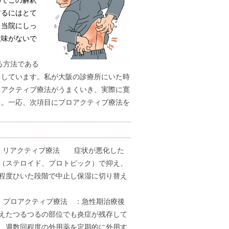
のでこの解釈
するにはとて
し当院にしっ
意味がないで
る方法である
りしています。私が大阪の診療所にいた時
ロアクティブ療法がうまくいき、実際に寛
た。一応、次項目にプロアクティブ療法を
クティブ療法 症状が悪化した
（ステロイド、プロトピック）で抑え、
程度ひいた段階で中止し保湿に切り替え
アクティブ療法 ：急性期治療後
えたつるつるの部位でも炎症が残存して
、週数回程度の外用薬を定期的に外用す