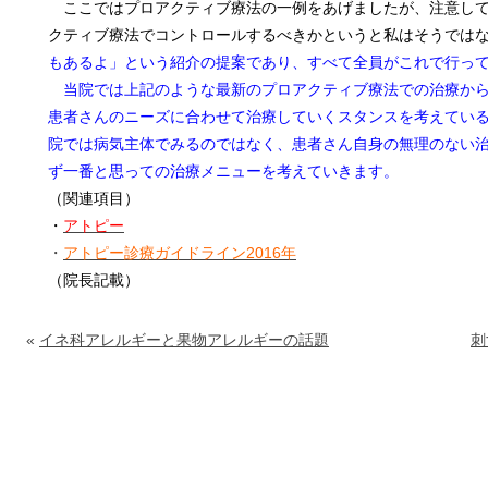
ここではプロアクティブ療法の一例をあげましたが、注意し
クティブ療法でコントロールするべきかというと私はそうでは
もあるよ」という紹介の提案であり、すべて全員がこれで行っ
当院では上記のような最新のプロアクティブ療法での治療か
患者さんのニーズに合わせて治療していくスタンスを考えてい
院では病気主体でみるのではなく、患者さん自身の無理のない
ず一番と思っての治療メニューを考えていきます。
（関連項目）
・
アトピー
・
アトピー診療ガイドライン2016年
（院長記載）
«
イネ科アレルギーと果物アレルギーの話題
刺