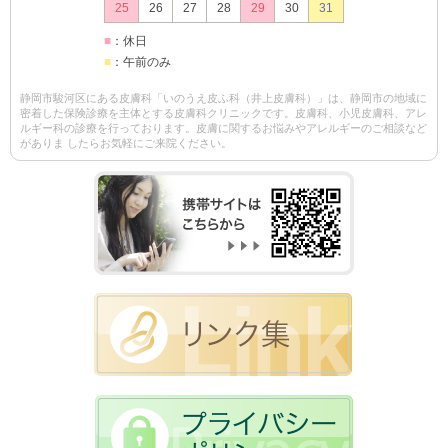
25
26
27
28
29
30
31
■
：休日
■
：午前のみ
静岡市駿河区にある皮膚科「いのうえ皮ふ科（井上皮膚科）」は、静岡市の地域に
密着した保険診療を主体とする皮膚科クリニックです。皮膚科、小児皮膚科、アレ
ルギー科の診療を行っております。皮膚に関するお悩みやアレルギーのご相談など
がありま したらお気軽にご来院ください。