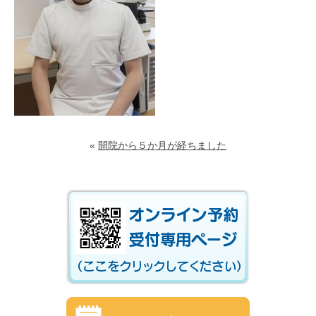
«
開院から５か月が経ちました