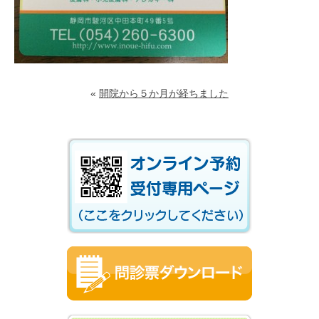
«
開院から５か月が経ちました