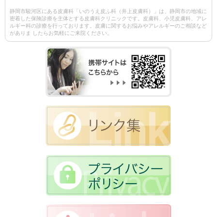
静岡市駿河区にある皮膚科「いのうえ皮ふ科（井上皮膚科）」は、静岡市の地域に
密着した保険診療を主体とする皮膚科クリニックです。皮膚科、小児皮膚科、アレ
ルギー科の診療を行っております。皮膚に関するお悩みやアレルギーのご相談など
がありま したらお気軽にご来院ください。