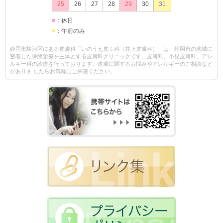
25
26
27
28
29
30
31
■
：休日
■
：午前のみ
静岡市駿河区にある皮膚科「いのうえ皮ふ科（井上皮膚科）」は、静岡市の地域に
密着した保険診療を主体とする皮膚科クリニックです。皮膚科、小児皮膚科、アレ
ルギー科の診療を行っております。皮膚に関するお悩みやアレルギーのご相談など
がありま したらお気軽にご来院ください。