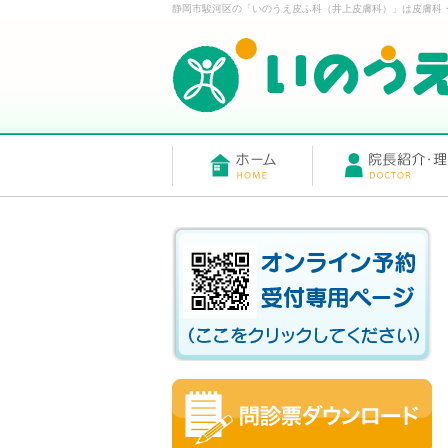
静岡市駿河区の「いのうえ皮ふ科（井上皮膚科）」は皮膚科