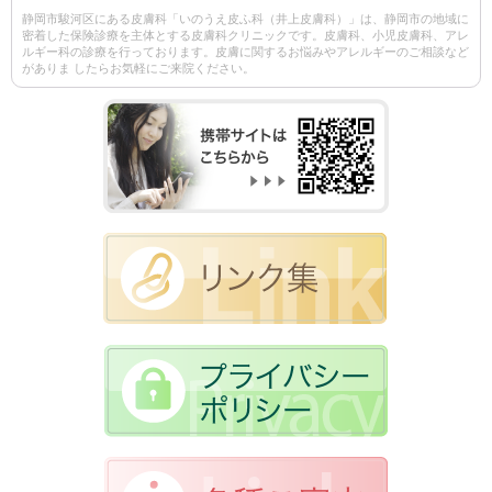
静岡市駿河区にある皮膚科「いのうえ皮ふ科（井上皮膚科）」は、静岡市の地域に
密着した保険診療を主体とする皮膚科クリニックです。皮膚科、小児皮膚科、アレ
ルギー科の診療を行っております。皮膚に関するお悩みやアレルギーのご相談など
がありま したらお気軽にご来院ください。