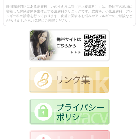
静岡市駿河区にある皮膚科「いのうえ皮ふ科（井上皮膚科）」は、静岡市の地域に
密着した保険診療を主体とする皮膚科クリニックです。皮膚科、小児皮膚科、アレ
ルギー科の診療を行っております。皮膚に関するお悩みやアレルギーのご相談など
がありま したらお気軽にご来院ください。