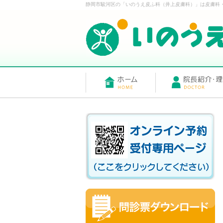
静岡市駿河区の「いのうえ皮ふ科（井上皮膚科）」は皮膚科