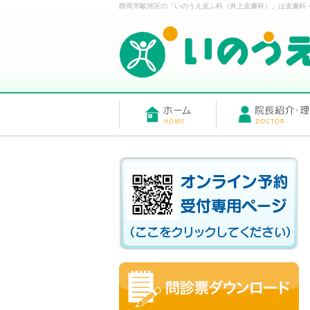
静岡市駿河区の「いのうえ皮ふ科（井上皮膚科）」は皮膚科