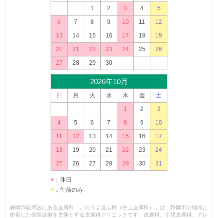
1
2
3
4
5
6
7
8
9
10
11
12
13
14
15
16
17
18
19
20
21
22
23
24
25
26
27
28
29
30
2026年10月
日
月
火
水
木
金
土
1
2
3
4
5
6
7
8
9
10
11
12
13
14
15
16
17
18
19
20
21
22
23
24
25
26
27
28
29
30
31
■
：休日
■
：午前のみ
静岡市駿河区にある皮膚科「いのうえ皮ふ科（井上皮膚科）」は、静岡市の地域に
密着した保険診療を主体とする皮膚科クリニックです。皮膚科、小児皮膚科、アレ