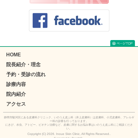
HOME
院長紹介・理念
予約・受診の流れ
診療内容
院内紹介
アクセス
静岡市駿河区にある皮膚科クリニック、いのうえ皮ふ科（井上皮膚科）は皮膚科、小児皮膚科、アレルギ
ー科の診療を行っております。
にきび、水虫、アトピー、ビオチン治療など、皮膚に関するお悩み事はいのうえ皮ふ科にご相談くださ
い。
Copyright (C) 2026. Inoue Skin Clinic, All Rights Reserved..