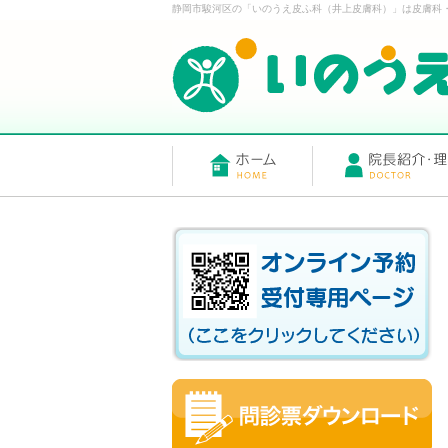
静岡市駿河区の「いのうえ皮ふ科（井上皮膚科）」は皮膚科