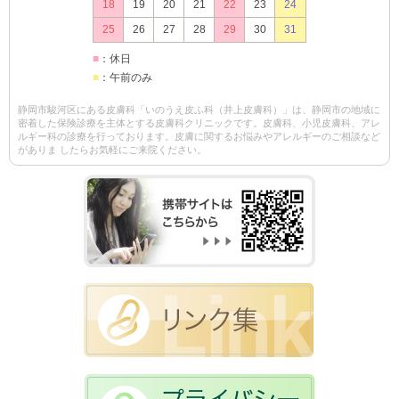
18
19
20
21
22
23
24
25
26
27
28
29
30
31
■
：休日
■
：午前のみ
静岡市駿河区にある皮膚科「いのうえ皮ふ科（井上皮膚科）」は、静岡市の地域に
密着した保険診療を主体とする皮膚科クリニックです。皮膚科、小児皮膚科、アレ
ルギー科の診療を行っております。皮膚に関するお悩みやアレルギーのご相談など
がありま したらお気軽にご来院ください。