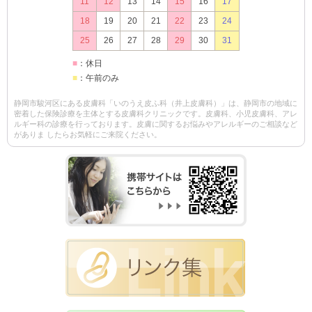
11
12
13
14
15
16
17
18
19
20
21
22
23
24
25
26
27
28
29
30
31
■
：休日
■
：午前のみ
静岡市駿河区にある皮膚科「いのうえ皮ふ科（井上皮膚科）」は、静岡市の地域に
密着した保険診療を主体とする皮膚科クリニックです。皮膚科、小児皮膚科、アレ
ルギー科の診療を行っております。皮膚に関するお悩みやアレルギーのご相談など
がありま したらお気軽にご来院ください。