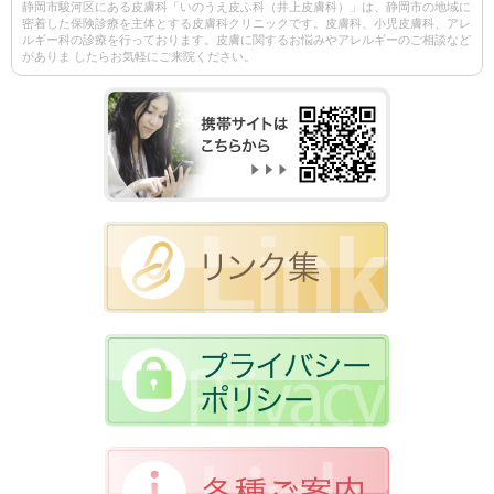
静岡市駿河区にある皮膚科「いのうえ皮ふ科（井上皮膚科）」は、静岡市の地域に
密着した保険診療を主体とする皮膚科クリニックです。皮膚科、小児皮膚科、アレ
ルギー科の診療を行っております。皮膚に関するお悩みやアレルギーのご相談など
がありま したらお気軽にご来院ください。