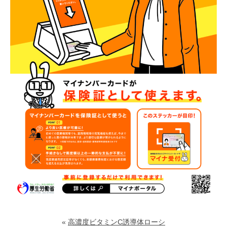
«
高濃度ビタミンC誘導体ローシ