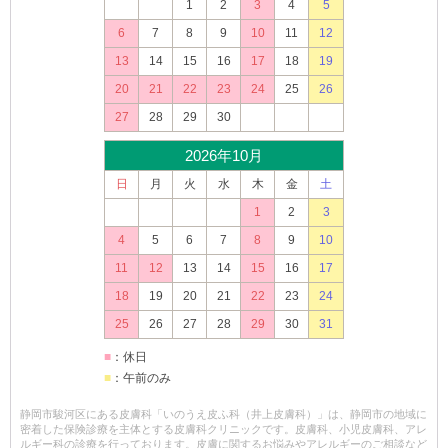
1
2
3
4
5
6
7
8
9
10
11
12
13
14
15
16
17
18
19
20
21
22
23
24
25
26
27
28
29
30
2026年10月
日
月
火
水
木
金
土
1
2
3
4
5
6
7
8
9
10
11
12
13
14
15
16
17
18
19
20
21
22
23
24
25
26
27
28
29
30
31
■
：休日
■
：午前のみ
静岡市駿河区にある皮膚科「いのうえ皮ふ科（井上皮膚科）」は、静岡市の地域に
密着した保険診療を主体とする皮膚科クリニックです。皮膚科、小児皮膚科、アレ
ルギー科の診療を行っております。皮膚に関するお悩みやアレルギーのご相談など