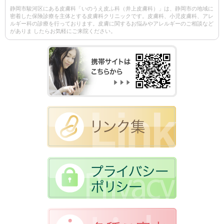
静岡市駿河区にある皮膚科「いのうえ皮ふ科（井上皮膚科）」は、静岡市の地域に
密着した保険診療を主体とする皮膚科クリニックです。皮膚科、小児皮膚科、アレ
ルギー科の診療を行っております。皮膚に関するお悩みやアレルギーのご相談など
がありま したらお気軽にご来院ください。