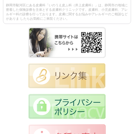
静岡市駿河区にある皮膚科「いのうえ皮ふ科（井上皮膚科）」は、静岡市の地域に
密着した保険診療を主体とする皮膚科クリニックです。皮膚科、小児皮膚科、アレ
ルギー科の診療を行っております。皮膚に関するお悩みやアレルギーのご相談など
がありま したらお気軽にご来院ください。