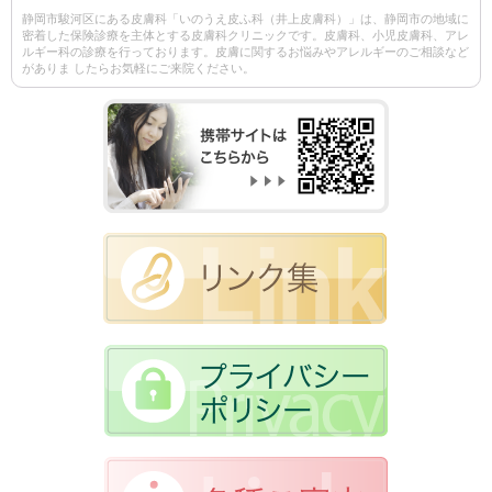
静岡市駿河区にある皮膚科「いのうえ皮ふ科（井上皮膚科）」は、静岡市の地域に
密着した保険診療を主体とする皮膚科クリニックです。皮膚科、小児皮膚科、アレ
ルギー科の診療を行っております。皮膚に関するお悩みやアレルギーのご相談など
がありま したらお気軽にご来院ください。