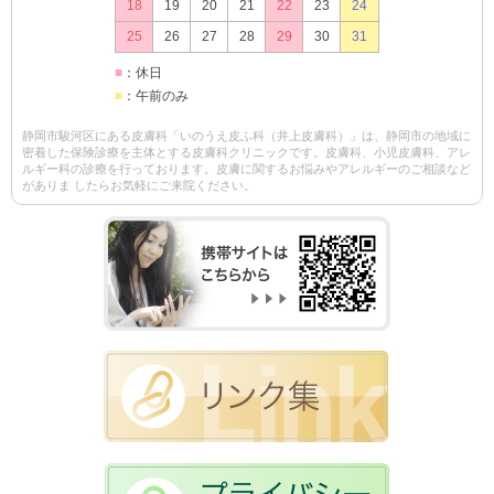
18
19
20
21
22
23
24
25
26
27
28
29
30
31
■
：休日
■
：午前のみ
静岡市駿河区にある皮膚科「いのうえ皮ふ科（井上皮膚科）」は、静岡市の地域に
密着した保険診療を主体とする皮膚科クリニックです。皮膚科、小児皮膚科、アレ
ルギー科の診療を行っております。皮膚に関するお悩みやアレルギーのご相談など
がありま したらお気軽にご来院ください。