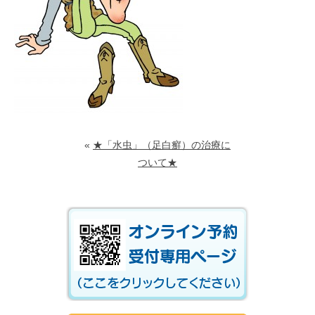
«
★「水虫」（足白癬）の治療に
ついて★