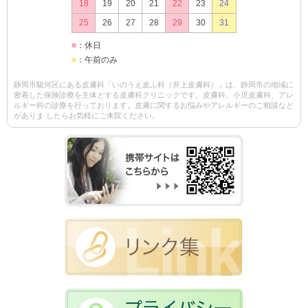
18
19
20
21
22
23
24
25
26
27
28
29
30
31
■
：休日
■
：午前のみ
静岡市駿河区にある皮膚科「いのうえ皮ふ科（井上皮膚科）」は、静岡市の地域に
密着した保険診療を主体とする皮膚科クリニックです。皮膚科、小児皮膚科、アレ
ルギー科の診療を行っております。皮膚に関するお悩みやアレルギーのご相談など
がありま したらお気軽にご来院ください。