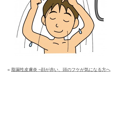
«
脂漏性皮膚炎 ~顔が赤い、頭のフケが気になる方へ