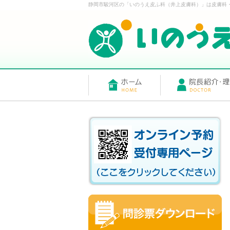
静岡市駿河区の「いのうえ皮ふ科（井上皮膚科）」は皮膚科