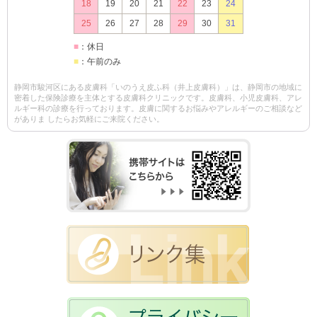
18
19
20
21
22
23
24
25
26
27
28
29
30
31
■
：休日
■
：午前のみ
静岡市駿河区にある皮膚科「いのうえ皮ふ科（井上皮膚科）」は、静岡市の地域に
密着した保険診療を主体とする皮膚科クリニックです。皮膚科、小児皮膚科、アレ
ルギー科の診療を行っております。皮膚に関するお悩みやアレルギーのご相談など
がありま したらお気軽にご来院ください。