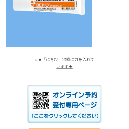
«
★「にきび」治療に力を入れて
います★