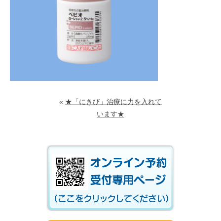
«
★「にきび」治療に力を入れて
います★