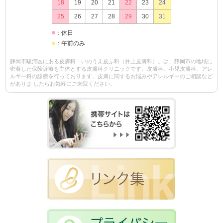
18
19
20
21
22
23
24
25
26
27
28
29
30
31
■
：休日
■
：午前のみ
静岡市駿河区にある皮膚科「いのうえ皮ふ科（井上皮膚科）」は、静岡市の地域に
密着した保険診療を主体とする皮膚科クリニックです。皮膚科、小児皮膚科、アレ
ルギー科の診療を行っております。皮膚に関するお悩みやアレルギーのご相談など
がありま したらお気軽にご来院ください。