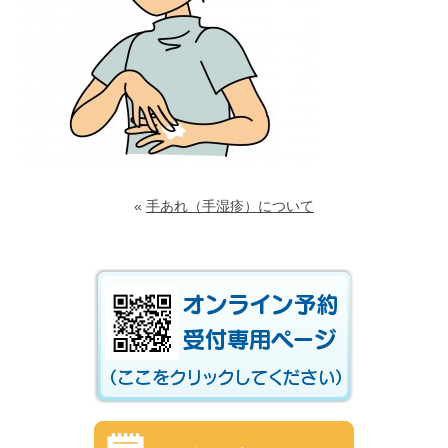
«
手あれ（手湿疹）について