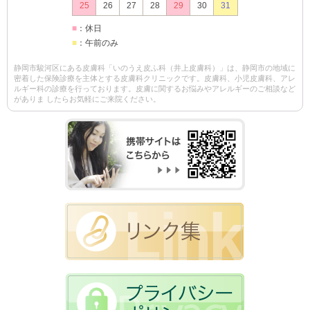
25
26
27
28
29
30
31
■
：休日
■
：午前のみ
静岡市駿河区にある皮膚科「いのうえ皮ふ科（井上皮膚科）」は、静岡市の地域に
密着した保険診療を主体とする皮膚科クリニックです。皮膚科、小児皮膚科、アレ
ルギー科の診療を行っております。皮膚に関するお悩みやアレルギーのご相談など
がありま したらお気軽にご来院ください。