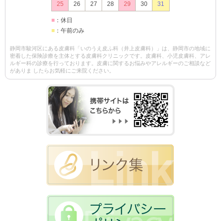
25
26
27
28
29
30
31
■
：休日
■
：午前のみ
静岡市駿河区にある皮膚科「いのうえ皮ふ科（井上皮膚科）」は、静岡市の地域に
密着した保険診療を主体とする皮膚科クリニックです。皮膚科、小児皮膚科、アレ
ルギー科の診療を行っております。皮膚に関するお悩みやアレルギーのご相談など
がありま したらお気軽にご来院ください。