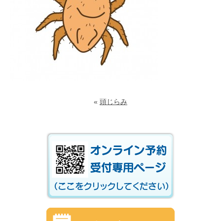
«
頭じらみ