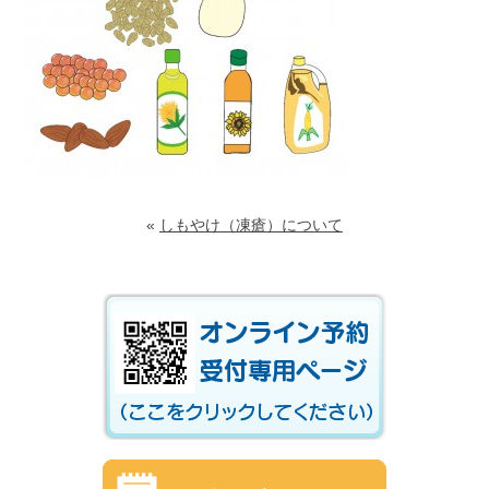
«
しもやけ（凍瘡）について