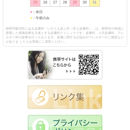
25
26
27
28
29
30
31
■
：休日
■
：午前のみ
静岡市駿河区にある皮膚科「いのうえ皮ふ科（井上皮膚科）」は、静岡市の地域に
密着した保険診療を主体とする皮膚科クリニックです。皮膚科、小児皮膚科、アレ
ルギー科の診療を行っております。皮膚に関するお悩みやアレルギーのご相談など
がありま したらお気軽にご来院ください。