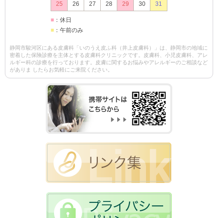
25
26
27
28
29
30
31
■
：休日
■
：午前のみ
静岡市駿河区にある皮膚科「いのうえ皮ふ科（井上皮膚科）」は、静岡市の地域に
密着した保険診療を主体とする皮膚科クリニックです。皮膚科、小児皮膚科、アレ
ルギー科の診療を行っております。皮膚に関するお悩みやアレルギーのご相談など
がありま したらお気軽にご来院ください。