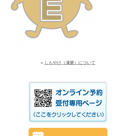
«
しもやけ（凍瘡）について