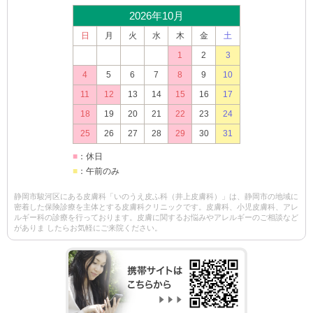
2026年10月
日
月
火
水
木
金
土
1
2
3
4
5
6
7
8
9
10
11
12
13
14
15
16
17
18
19
20
21
22
23
24
25
26
27
28
29
30
31
■
：休日
■
：午前のみ
静岡市駿河区にある皮膚科「いのうえ皮ふ科（井上皮膚科）」は、静岡市の地域に
密着した保険診療を主体とする皮膚科クリニックです。皮膚科、小児皮膚科、アレ
ルギー科の診療を行っております。皮膚に関するお悩みやアレルギーのご相談など
がありま したらお気軽にご来院ください。