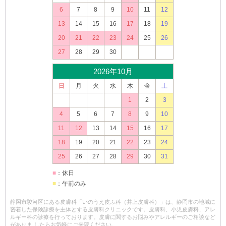
6
7
8
9
10
11
12
13
14
15
16
17
18
19
20
21
22
23
24
25
26
27
28
29
30
2026年10月
日
月
火
水
木
金
土
1
2
3
4
5
6
7
8
9
10
11
12
13
14
15
16
17
18
19
20
21
22
23
24
25
26
27
28
29
30
31
■
：休日
■
：午前のみ
静岡市駿河区にある皮膚科「いのうえ皮ふ科（井上皮膚科）」は、静岡市の地域に
密着した保険診療を主体とする皮膚科クリニックです。皮膚科、小児皮膚科、アレ
ルギー科の診療を行っております。皮膚に関するお悩みやアレルギーのご相談など
がありま したらお気軽にご来院ください。