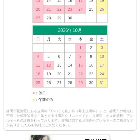
13
14
15
16
17
18
19
20
21
22
23
24
25
26
27
28
29
30
2026年10月
日
月
火
水
木
金
土
1
2
3
4
5
6
7
8
9
10
11
12
13
14
15
16
17
18
19
20
21
22
23
24
25
26
27
28
29
30
31
■
：休日
■
：午前のみ
静岡市駿河区にある皮膚科「いのうえ皮ふ科（井上皮膚科）」は、静岡市の地域に
密着した保険診療を主体とする皮膚科クリニックです。皮膚科、小児皮膚科、アレ
ルギー科の診療を行っております。皮膚に関するお悩みやアレルギーのご相談など
がありま したらお気軽にご来院ください。