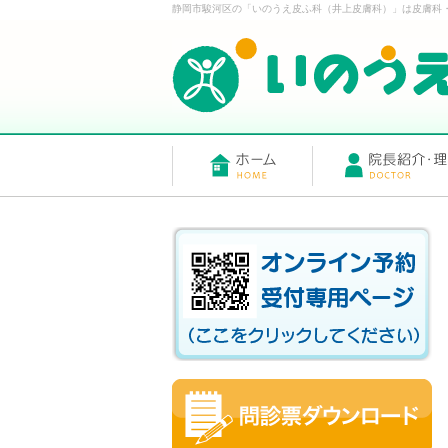
静岡市駿河区の「いのうえ皮ふ科（井上皮膚科）」は皮膚科