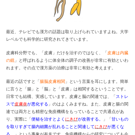
最近、テレビでも漢方の話題は取り上げられていますよね。大学
レベルでも科学的に研究されてきています。
皮膚科分野でも、「皮膚」だけを治すのではなく、「
皮膚は内臓
の鏡
」と呼ばれるように体全体の調子の改善が非常に有効といわ
れます。その点で漢方薬の治療は非常に有効と考えます。
最近の話ですと「
腸脳皮膚相関
」という言葉を耳にします。簡単
に言うと「腸」と「脳」と「皮膚」は相関するということです。
日常でも結構、実感しています。皮膚と脳の関連では、「
ストレ
スで
皮膚炎
が悪化する
」のはよくみますね。また、皮膚と腸の関
連では両方とも精密な免疫機構をもっていることで共通点があ
り、実際に「
便秘を治すとよく
にきび
が改善する。
」「
甘いもの
を取りすぎて腸内細菌が乱れることと関連して
にきび
が悪くな
る。
」という事象が有名です。免疫機構からの研究についても今