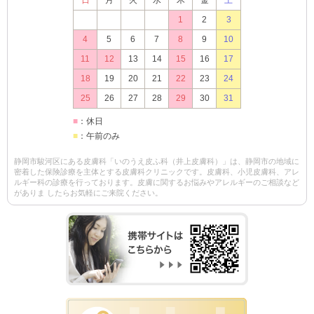
日
月
火
水
木
金
土
1
2
3
4
5
6
7
8
9
10
11
12
13
14
15
16
17
18
19
20
21
22
23
24
25
26
27
28
29
30
31
■
：休日
■
：午前のみ
静岡市駿河区にある皮膚科「いのうえ皮ふ科（井上皮膚科）」は、静岡市の地域に
密着した保険診療を主体とする皮膚科クリニックです。皮膚科、小児皮膚科、アレ
ルギー科の診療を行っております。皮膚に関するお悩みやアレルギーのご相談など
がありま したらお気軽にご来院ください。