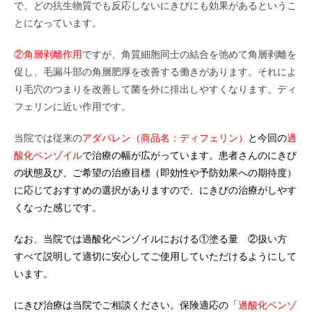
で、どの抗生物質でも反応しないにきびにも効果があるというこ
とになっています。
②角層剥離作用
ですが、角質細胞同士の結合を弛めて角層剥離を
促し、毛漏斗部の角層肥厚を改善する働きがあります。それによ
り毛穴のつまりを改善して菌を外に排出しやすくなります。ディ
フェリンに近い作用です。
当院では従来の
アダパレン（商品名：
ディフェリン）
と今回の
過
酸化ベンゾイル
で治療の幅が広がっています。患者さんのにきび
の状態及び、ご希望の治療目標（即効性や予防効果への期待度）
に応じておすすめの選択がありますので、にきびの治療がしやす
くなった感じです。
なお、当院では過酸化ベンゾイルにおける①塗る量 ②扱い方
すべて説明して適切に安心してご使用していただけるようにして
います。
にきび治療は当院でご相談ください。保険適応の「
過酸化ベンゾ