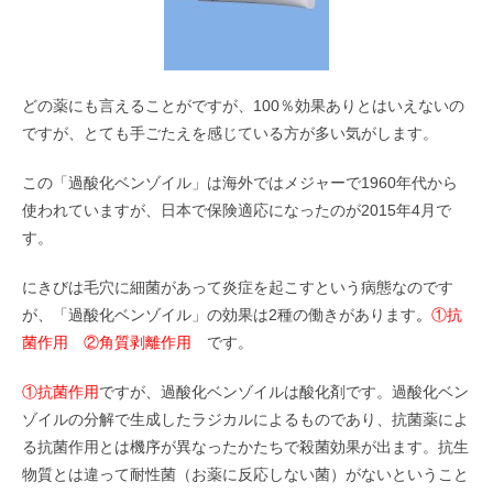
どの薬にも言えることがですが、100％効果ありとはいえないの
ですが、とても手ごたえを感じている方が多い気がします。
この「過酸化ベンゾイル」は海外ではメジャーで1960年代から
使われていますが、日本で保険適応になったのが2015年4月で
す。
にきびは毛穴に細菌があって炎症を起こすという病態なのです
が、「過酸化ベンゾイル」の効果は2種の働きがあります
。
①抗
菌作用 ②角質剥離作用
です。
①抗菌作用
ですが、過酸化ベンゾイルは酸化剤です。過酸化ベン
ゾイルの分解で生成したラジカルによるものであり、抗菌薬によ
る抗菌作用とは機序が異なったかたちで殺菌効果が出ます。抗生
物質とは違って耐性菌（お薬に反応しない菌）がないということ