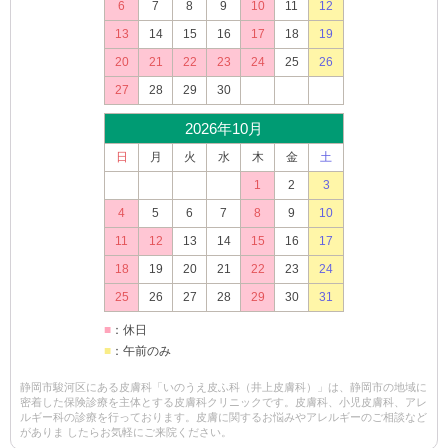
6
7
8
9
10
11
12
13
14
15
16
17
18
19
20
21
22
23
24
25
26
27
28
29
30
2026年10月
日
月
火
水
木
金
土
1
2
3
4
5
6
7
8
9
10
11
12
13
14
15
16
17
18
19
20
21
22
23
24
25
26
27
28
29
30
31
■
：休日
■
：午前のみ
静岡市駿河区にある皮膚科「いのうえ皮ふ科（井上皮膚科）」は、静岡市の地域に
密着した保険診療を主体とする皮膚科クリニックです。皮膚科、小児皮膚科、アレ
ルギー科の診療を行っております。皮膚に関するお悩みやアレルギーのご相談など
がありま したらお気軽にご来院ください。