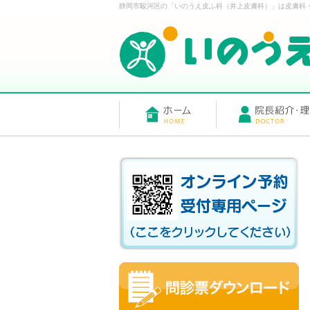
静岡市駿河区の「いのうえ皮ふ科（井上皮膚科）」は皮膚科