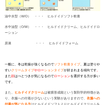
油中水型（W/O） ・・・ ヒルドイドソフト軟膏
水中油型（O/W） ・・・ ヒルドイドクリーム、ヒルドイドロ
ーション
原液 ・・・ ヒルドイドフォーム
一般に、冬は乾燥が強くなるので
ソフト軟膏タイプ
、夏は塗りや
すい
クリームタイプ
やロー
ションタイプ
が好まれまる傾向です
。
また
顔
はべとつきが気になるので
ローション
を選択する方が多い
です。
また、
ヒルドイドクリーム
は被膜形成能という製剤学的特徴があ
り、衣服への付着が少ないという実験がありますので、
衣服への
付着が気になる方
はヒルドイドソフトよりヒルドイドクリームを