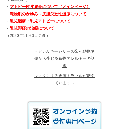
・
アトピー性皮膚炎について（メインページ）
・
乾燥肌のかゆみ～皮脂欠乏性湿疹について
・
乳児湿疹・乳児アトピーについて
・
乳児湿疹の治療について
（2020年11月3日更新）
«
アレルギーシリーズ②～動物刺
傷から生じる食物アレルギーの話
題
マスクによる皮膚トラブルが増え
ています
»