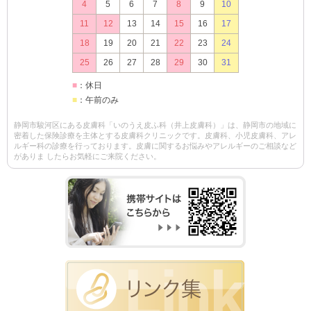
4
5
6
7
8
9
10
11
12
13
14
15
16
17
18
19
20
21
22
23
24
25
26
27
28
29
30
31
■
：休日
■
：午前のみ
静岡市駿河区にある皮膚科「いのうえ皮ふ科（井上皮膚科）」は、静岡市の地域に
密着した保険診療を主体とする皮膚科クリニックです。皮膚科、小児皮膚科、アレ
ルギー科の診療を行っております。皮膚に関するお悩みやアレルギーのご相談など
がありま したらお気軽にご来院ください。