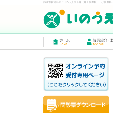
静岡市駿河区の「いのうえ皮ふ科（井上皮膚科）」は皮膚科