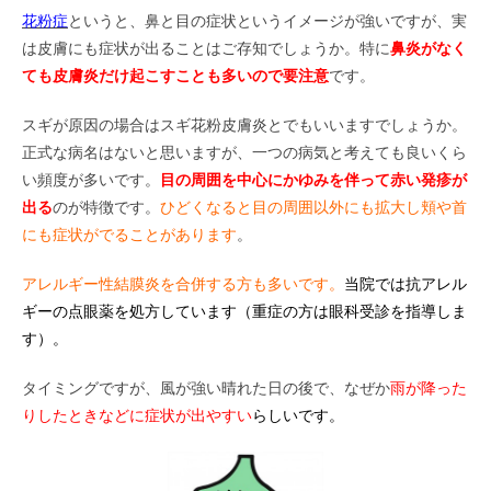
花粉症
というと、鼻と目の症状というイメージが強いですが、実
は皮膚にも症状が出ることはご存知でしょうか。特に
鼻炎がなく
ても皮膚炎だけ起こすことも多いので要注意
です。
スギが原因の場合はスギ花粉皮膚炎とでもいいますでしょうか。
正式な病名はないと思いますが、一つの病気と考えても良いくら
い頻度が多いです。
目の周囲を中心にかゆみを伴って赤い発疹が
出る
のが特徴です。
ひどくなると目の周囲以外にも拡大し頬や首
にも症状がでることがあります
。
アレルギー性結膜炎を合併する方も多いです。
当院では抗アレル
ギーの点眼薬を処方しています（重症の方は眼科受診を指導しま
す）。
タイミングですが、風が強い晴れた日の後で、なぜか
雨が降った
りしたときなどに症状が出やすい
らしいです。