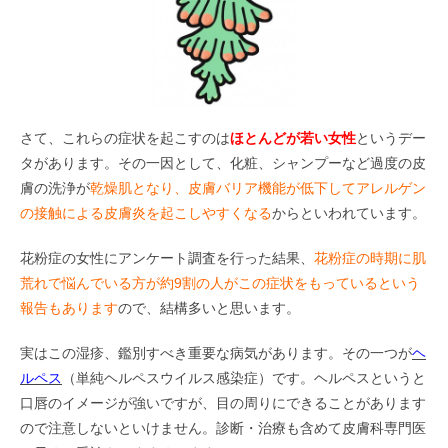
さて、これらの症状を起こすのは
ほとんどが若い女性
というデー
タがあります。その一因として、化粧、シャンプーなど過度の皮
膚の洗浄が
乾燥肌となり、皮膚バリア機能が低下してアレルゲン
の接触による皮膚炎を起こしやすくなる
からといわれています。
花粉症の女性にアンケート調査を行った結果、
花粉症の時期に肌
荒れで悩んでいる方が約9割の人がこの症状をもっているという
報告もあります
ので、結構多いと思います。
実はこの湿疹、鑑別すべき重要な病気があります。その一つが
ヘ
ルペス
（単純ヘルペスウイルス感染症）です。ヘルペスというと
口唇のイメージが強いですが、目の周りにできることがあります
ので注意しないといけません。診断・治療も含めて皮膚科専門医