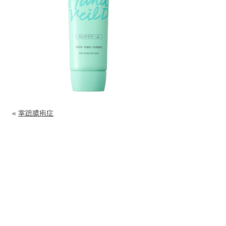
«
掌蹠膿疱症