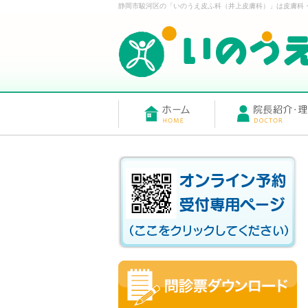
静岡市駿河区の「いのうえ皮ふ科（井上皮膚科）」は皮膚科