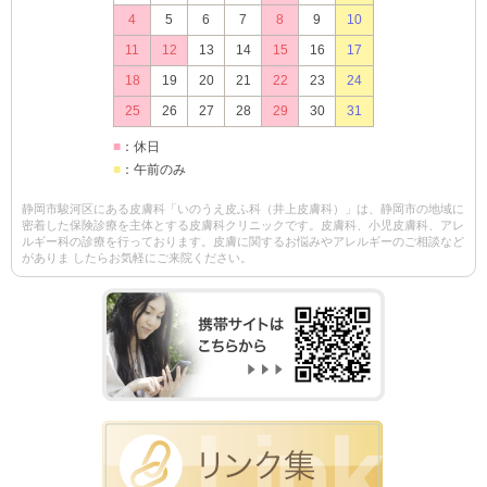
4
5
6
7
8
9
10
11
12
13
14
15
16
17
18
19
20
21
22
23
24
25
26
27
28
29
30
31
■
：休日
■
：午前のみ
静岡市駿河区にある皮膚科「いのうえ皮ふ科（井上皮膚科）」は、静岡市の地域に
密着した保険診療を主体とする皮膚科クリニックです。皮膚科、小児皮膚科、アレ
ルギー科の診療を行っております。皮膚に関するお悩みやアレルギーのご相談など
がありま したらお気軽にご来院ください。