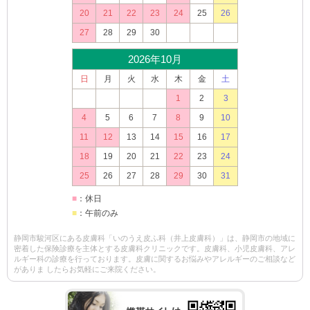
20
21
22
23
24
25
26
27
28
29
30
2026年10月
日
月
火
水
木
金
土
1
2
3
4
5
6
7
8
9
10
11
12
13
14
15
16
17
18
19
20
21
22
23
24
25
26
27
28
29
30
31
■
：休日
■
：午前のみ
静岡市駿河区にある皮膚科「いのうえ皮ふ科（井上皮膚科）」は、静岡市の地域に
密着した保険診療を主体とする皮膚科クリニックです。皮膚科、小児皮膚科、アレ
ルギー科の診療を行っております。皮膚に関するお悩みやアレルギーのご相談など
がありま したらお気軽にご来院ください。