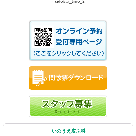
«
sidebar_time_2
いのうえ皮ふ科