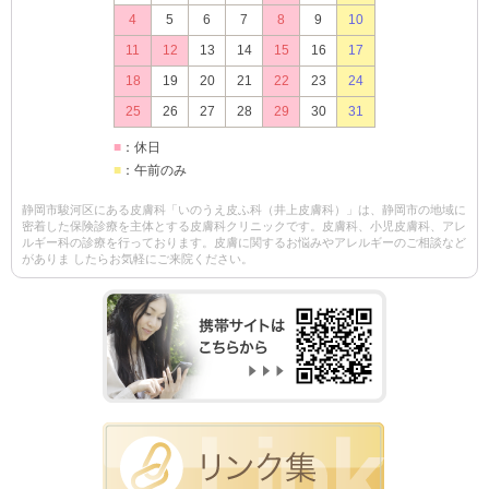
4
5
6
7
8
9
10
11
12
13
14
15
16
17
18
19
20
21
22
23
24
25
26
27
28
29
30
31
■
：休日
■
：午前のみ
静岡市駿河区にある皮膚科「いのうえ皮ふ科（井上皮膚科）」は、静岡市の地域に
密着した保険診療を主体とする皮膚科クリニックです。皮膚科、小児皮膚科、アレ
ルギー科の診療を行っております。皮膚に関するお悩みやアレルギーのご相談など
がありま したらお気軽にご来院ください。